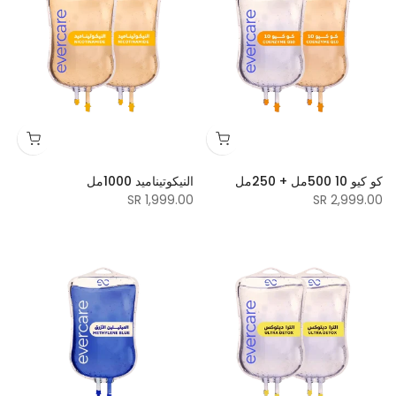
كو كيو 10 500مل + 250مل
النيكوتيناميد 1000مل
1,999.00 SR
2,999.00 SR