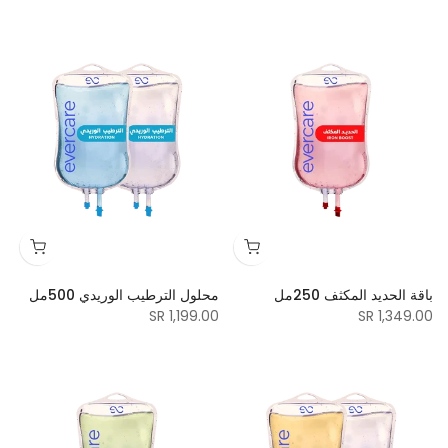
باقة الحديد المكثف 250مل
محلول الترطيب الوريدي 500مل
1,199.00 SR
1,349.00 SR