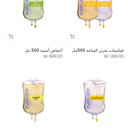
فيتامينات تعزيز المناعة 500مل
أحماض أمينية 500 مل
999.00 SR
1,199.00 SR