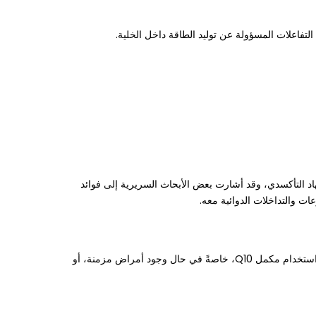
فاعلات المسؤولة عن توليد الطاقة داخل الخلية.
جذور الحرة والإجهاد التأكسدي، وقد أشارت بعض الأبحاث السريرية إلى فوائد
ت والتداخلات الدوائية معه.
المعلومات الواردة في هذا المقال لأغراض تثقيفية فقط، ولا تُعد بديلاً عن الاستشارة الطبية المتخصصة. يُنصح باستشارة الطبيب أو الصيدلي قبل استخدام مكمل Q10، خاصةً في حال وجود أمراض مزمنة، أو