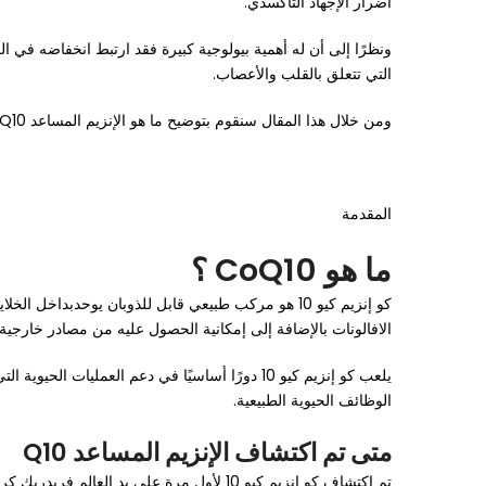
أضرار الإجهاد التأكسدي.
ونظرًا إلى أن له أهمية بيولوجية كبيرة فقد ارتبط انخفاضه في
التي تتعلق بالقلب والأعصاب.
ومن خلال هذا المقال سنقوم بتوضيح ما هو الإنزيم المساعد Q10 وما خصائصه ووظائفه داخل الجسم كما سنتعرف على خصائصه ووظائفه وأهميته الصحية بناءً على دراسات علمية.
المقدمة
ما هو CoQ10 ؟
كو إنزيم كيو 10 هو مركب طبيعي قابل للذوبان يوحدب
الافالونات بالإضافة إلى إمكانية الحصول عليه من مصادر خارجية
الوظائف الحيوية الطبيعية.
متى تم اكتشاف الإنزيم المساعد Q10