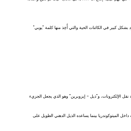
ر موجود بشكل كبير في الكائنات الحية والتي أُخِذ منها كلمة "يوبي"
 في عملية نقل الإلكترونات، و"ذيل - إيزوبرين" وهو الذي يجعل الجزيء
 نقل الإلكترونات داخل الميتوكوندريا بينما يساعده الذيل الدهني الطويل على