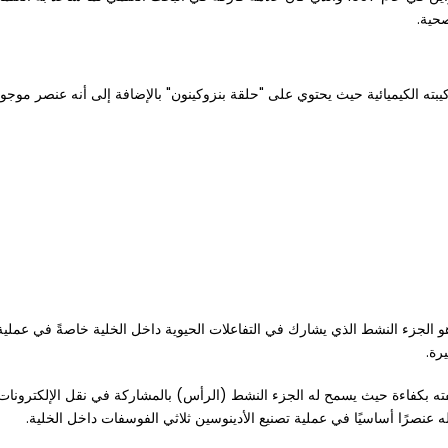
حية.
ون" في الأساس من تركيبته الكيميائية حيث يحتوي على "حلقة بنزوكينون" بالإضافة إلى أنه عنص
ن "رأس - بنزوكينون" وهو الجزء النشط الذي يشارك في التفاعلات الحيوية داخل الخلية خاصةً
لشكل في تمكين كو إنزيم كيو 10 من أداء وظيفته بكفاءة حيث يسمح له الجزء النشط (الرأس) بالمشاركة في
له عنصرًا أساسيًا في عملية تصنيع الأدينوسين ثلاثي الفوسفات داخل الخلية.