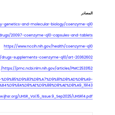
المصادر
try-genetics-and-molecular-biology/coenzyme-q10
th/drugs/20097-coenzyme-q10-capsules-and-tablets
https://www.nccih.nih.gov/health/coenzyme-q10
ar/drugs-supplements-coenzyme-q10/art-20362602
https://pmc.ncbi.nlm.nih.gov/articles/PMC2533152/
%85-%D9%85%D9%83%D8%A7%D9%81%D8%AD%D8%A9-
B4%D9%8A%D8%AE%D9%88%D8%AE%D8%A9_19143
w.ijhsr.org/IJHSR_Vol.15_Issue.9_Sep2025/IJHSR14.pdf