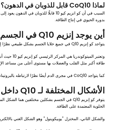
لماذا CoQ10 قابل للذوبان في الدهون؟
السبب في أن كو انزيم كيو 10 قابلًا للذ
بدوره الحيوي في إنتاج الطاقة.
أين يوجد إنزيم Q10 في الجسم؟
يتواجد كو إنزيم Q10 في جميع خلايا الجسم بشكل طبيعي نظرًا إلى أنه مرتبط بالوظائف الحيوية، ولكنه يكون بتركيزات عالية في الأعضاء التي تحتاج إلى قدر أعلى من الطاقة.
وتعتبر المي
طاقة أكبر مثل القلب والعضلات بها مستوى أعلى من مساعد الإن
كما يتواجد CoQ10 في مجرى الدم أيضًا نظرًا لارتباطه بالبروتينات الدهنية التي تساعد في نقله إلى الأنسجة، وهو ما يسهل معرفة الحالة الصحية وتأثير مستوى مساعد الإنزيم عليها عند قياس مستواه في الدم.
الأشكال المختلفة لـ Q10 داخل الجسم
يتوفر كو إنزيم Q10 في الجسم بشكلين مختلفين ه
الخلوية المعتمدة على الطاقة.
والشكل الثاني، المختزل "يوبيكوينول" وهو الشكل الغني بالالكت