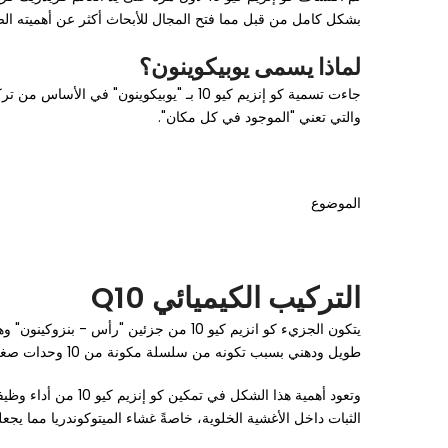
بشكل كامل من قبل مما فتح المجال للأبحاث أكثر عن أهميته الص
لماذا يسمى يوبيكوينون؟
جاءت تسمية كو إنزيم كيو 10 بـ "يوبيكوين
والتي تعني "الموجود في كل مكان".
الموضوع
التركيب الكيميائي Q10
يتكون الجزيء كو انزيم كيو 10 من جزئي
طويل ودهني بسبب تكونه من سلسلة مكونة من 10 وحدات صغيرة.
وتعود أهمية هذا ا
الثبات داخل الأغشية الخلوية، خاصةً غشاء الميتوكوندريا مما يجع