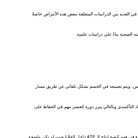
 في العديد من الدراسات المتعلقة ببعض هذه الأمراض خاصةً
والبنكرياس، ويتم تصنيعه في الجسم بشكل تلقائي عن طريق مسار
ية التي تتم داخل الخلية والتي على رأسها عملية إنتاج الـ ATP وحماية الخلايا من الإجهاد التأكسدي وبالتالي يبرز دوره كعنصر مهم في الحفاظ على
تم اكتشاف كو إنزيم كيو 10 لأول مرة على يد العالم فريدريك كراين في عام 1957 والذي كان علامة فارقة في البحث العلمي لما ساعد به العلماء في فهم كيفية إنتاج الـ ATP داخل الخلايا حيث لم تكن واضحة