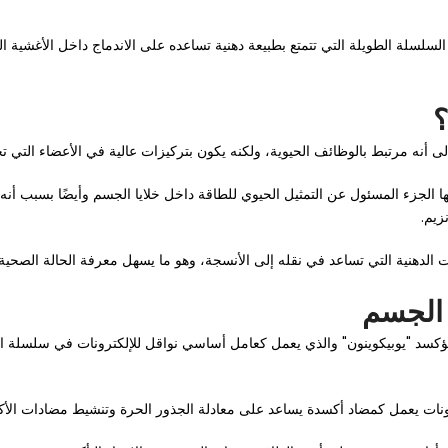
وبان في الدهون يعود إلى السلسلة الطويلة التي تتمتع بطبيعة دهنية تساعده على الاندماج داخل
توكوندريا هي المركز الرئيسي كو إنزيم كيو 10 حيث أنها الجزء المسئول عن التمثيل الحيوي للطاقة داخل خلايا
زيم.
ما الشكل المؤكسد "يوبيكوينون" والذي يعمل كعامل أساسي نواقل للإلكترونات في سلسل
رونات يعمل كمضاد أكسدة يساعد على معادلة الجذور الحرة وتنشيط مضادات الأكس