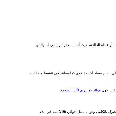
 أو عملة الطاقة، حيث أنه المصدر الرئيسي لها والذي
بالتالي يصبح مضاد أكسدة قوي كما يساعد في تنشيط مضادات
فوائد كو إنزيم Q10 الصحية
.
على الرغم من تواجد كو إنزيم كيو 10 بداخل الميتوكوندريا بشكل أساسي إلا أنه يتحول إلى 3 أشكال مختلفة أثناء عملية الطاقة وهم، الشكل المختزل بالكامل وهو ما يمثل حوالي 95% منه في الدم