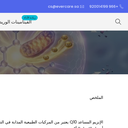
الانتقال
cs@evercare.sa
+966 920014199
إلى
المحتوى
زيادة الأداء
الفيتامينات الوريد
الملخص
الإنزيم المساعد Q10
يعتبر من المركبات الطبيعية المذابة في ال